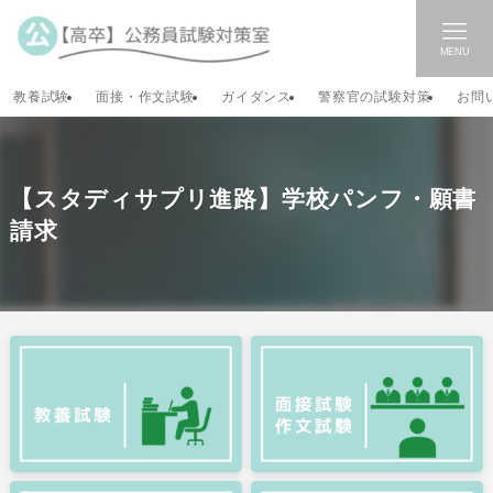
MENU
教養試験
面接・作文試験
ガイダンス
警察官の試験対策
お問
【スタディサプリ進路】学校パンフ・願書
請求